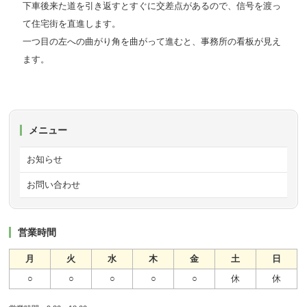
下車後来た道を引き返すとすぐに交差点があるので、信号を渡っ
て住宅街を直進します。
一つ目の左への曲がり角を曲がって進むと、事務所の看板が見え
ます。
メニュー
お知らせ
お問い合わせ
営業時間
月
火
水
木
金
土
日
○
○
○
○
○
休
休